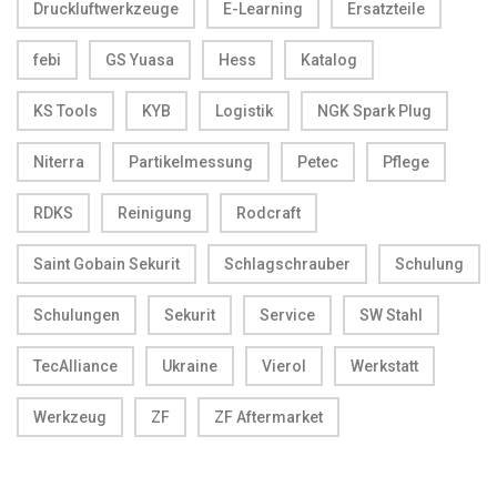
Druckluftwerkzeuge
E-Learning
Ersatzteile
febi
GS Yuasa
Hess
Katalog
KS Tools
KYB
Logistik
NGK Spark Plug
Niterra
Partikelmessung
Petec
Pflege
RDKS
Reinigung
Rodcraft
Saint Gobain Sekurit
Schlagschrauber
Schulung
Schulungen
Sekurit
Service
SW Stahl
TecAlliance
Ukraine
Vierol
Werkstatt
Werkzeug
ZF
ZF Aftermarket