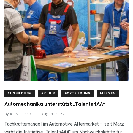
AUSBILDUNG
AZUBIS
FORTBILDUNG
MESSEN
Automechanika unterstützt „Talents4AA“
.
By
ATEV Presse
1. August 2022
Fachkräftemangel im Automotive Aftermarket – seit März
wirbt die Intitiative „Talents4AA“ um Nachwuchskräfte für