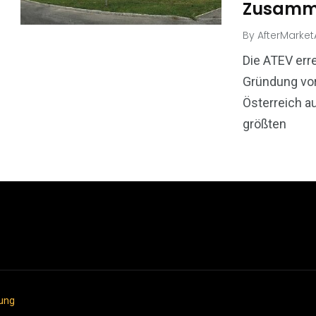
Zusamm
By
AfterMarke
Die ATEV erre
Gründung vor
Österreich a
größten
ung