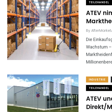
TEILEHANDEL
ATEV ni
Markthei
By
AfterMarke
Die Einkaufs
Wachstum – M
Marktheidenf
Millionenbere
INDUSTRIE
TEILEHANDEL
ATEV un
Direkt/M