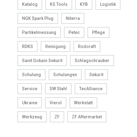
Katalog
KS Tools
KYB
Logistik
NGK Spark Plug
Niterra
Partikelmessung
Petec
Pflege
RDKS
Reinigung
Rodcraft
Saint Gobain Sekurit
Schlagschrauber
Schulung
Schulungen
Sekurit
Service
SW Stahl
TecAlliance
Ukraine
Vierol
Werkstatt
Werkzeug
ZF
ZF Aftermarket