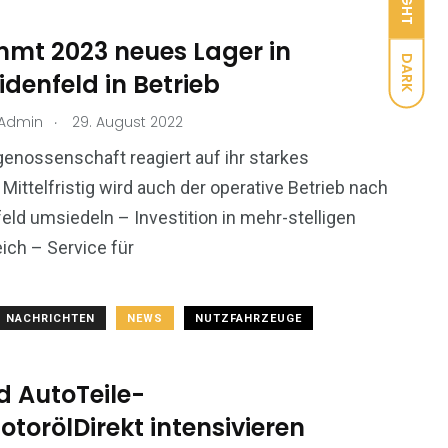
LIGHT
mmt 2023 neues Lager in
DARK
denfeld in Betrieb
.
tAdmin
29. August 2022
genossenschaft reagiert auf ihr starkes
ittelfristig wird auch der operative Betrieb nach
eld umsiedeln – Investition in mehr-stelligen
ich – Service für
NACHRICHTEN
NEWS
NUTZFAHRZEUGE
d AutoTeile-
otorölDirekt intensivieren