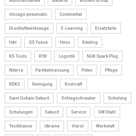
Automechanika
Batterie
Bilstein Group
chicago pneumatic
Continental
Druckluftwerkzeuge
E-Learning
Ersatzteile
febi
GS Yuasa
Hess
Katalog
KS Tools
KYB
Logistik
NGK Spark Plug
Niterra
Partikelmessung
Petec
Pflege
RDKS
Reinigung
Rodcraft
Saint Gobain Sekurit
Schlagschrauber
Schulung
Schulungen
Sekurit
Service
SW Stahl
TecAlliance
Ukraine
Vierol
Werkstatt