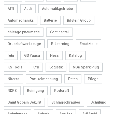
ATR
Audi
Automatikgetriebe
Automechanika
Batterie
Bilstein Group
chicago pneumatic
Continental
Druckluftwerkzeuge
E-Learning
Ersatzteile
febi
GS Yuasa
Hess
Katalog
KS Tools
KYB
Logistik
NGK Spark Plug
Niterra
Partikelmessung
Petec
Pflege
RDKS
Reinigung
Rodcraft
Saint Gobain Sekurit
Schlagschrauber
Schulung
Schulungen
Sekurit
Service
SW Stahl