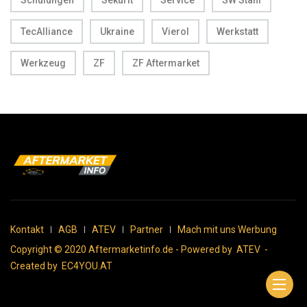
TecAlliance
Ukraine
Vierol
Werkstatt
Werkzeug
ZF
ZF Aftermarket
Kontakt
AGB
ATEV
Partner
Mach mit uns Werbung
Copyright © 2020 Aftermarketinfo.de - Powered by
ATEV
-
Created by
EC4YOU.AT