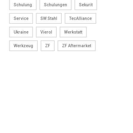
Schulung
Schulungen
Sekurit
Service
SW Stahl
TecAlliance
Ukraine
Vierol
Werkstatt
Werkzeug
ZF
ZF Aftermarket