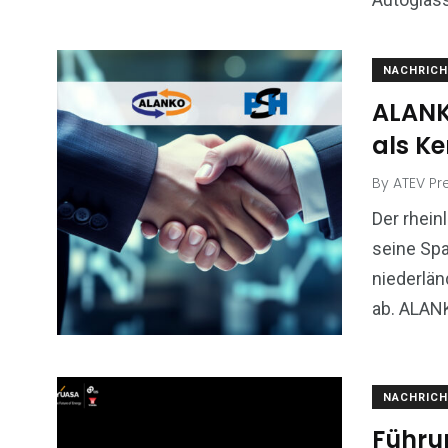
NACHRICH
ALANK
als K
By
ATEV Pr
Der rhein
seine Spa
niederlän
ab. ALAN
NACHRICH
Führu