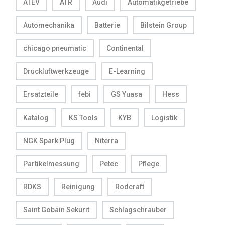
ATEV
ATR
Audi
Automatikgetriebe
Automechanika
Batterie
Bilstein Group
chicago pneumatic
Continental
Druckluftwerkzeuge
E-Learning
Ersatzteile
febi
GS Yuasa
Hess
Katalog
KS Tools
KYB
Logistik
NGK Spark Plug
Niterra
Partikelmessung
Petec
Pflege
RDKS
Reinigung
Rodcraft
Saint Gobain Sekurit
Schlagschrauber