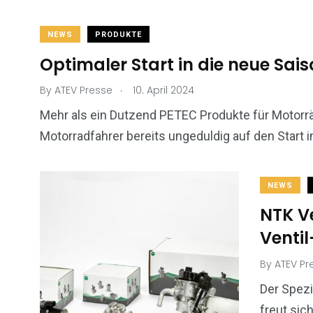
NEWS
PRODUKTE
Optimaler Start in die neue Sai
.
By
ATEV Presse
10. April 2024
Mehr als ein Dutzend PETEC Produkte für Motorrä
Motorradfahrer bereits ungeduldig auf den Start i
NEWS
NTK Ve
Venti
By
ATEV Pr
Der Spezi
freut sic