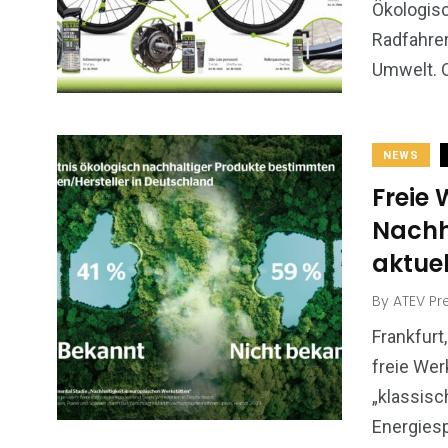
Ökologisc
Radfahrer
Umwelt. O
NEWS
Freie
Nachh
aktue
By
ATEV Pr
Frankfurt
freie Wer
„klassis
Energiesp