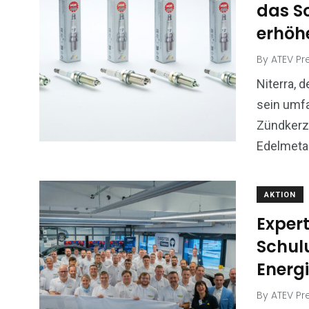
das S
erhöh
By
ATEV Pr
Niterra, 
sein umf
Zündkerze
Edelmetal
AKTION
Expert
Schul
Energ
By
ATEV Pr