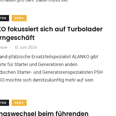
TEN
NEWS
O fokussiert sich auf Turbolader
erngeschäft
.
esse
13. Juni 2024
land-pfälzische Ersatzteilspezialist ALANKO gibt
rte für Starter und Generatoren anden
dischen Starter- und Generatorenspezialisten PSH
KO möchte sich damitzukünftig mehr auf sein
TEN
NEWS
ngswechsel beim führenden