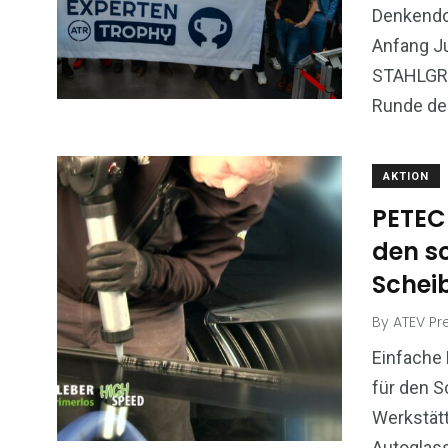
Denkendo
Anfang Ju
STAHLGRU
Runde de
AKTION
PETEC
den s
Schei
By
ATEV Pr
Einfache
für den S
Werkstätt
Autoglass