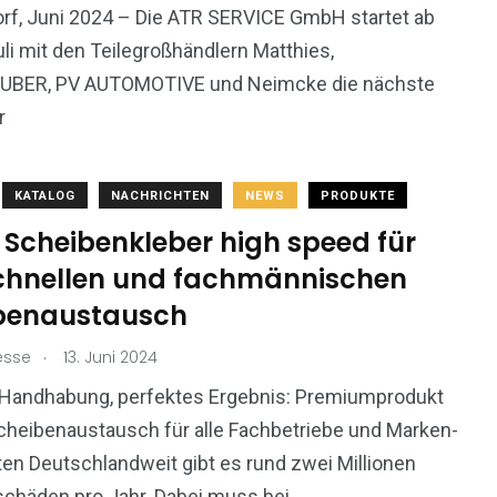
rf, Juni 2024 – Die ATR SERVICE GmbH startet ab
li mit den Teilegroßhändlern Matthies,
BER, PV AUTOMOTIVE und Neimcke die nächste
r
KATALOG
NACHRICHTEN
NEWS
PRODUKTE
 Scheibenkleber high speed für
chnellen und fachmännischen
benaustausch
.
esse
13. Juni 2024
 Handhabung, perfektes Ergebnis: Premiumprodukt
cheibenaustausch für alle Fachbetriebe und Marken-
en Deutschlandweit gibt es rund zwei Millionen
chäden pro Jahr. Dabei muss bei