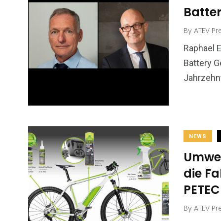
Batter
By
ATEV Pr
Raphael E
Battery G
Jahrzehnt
NEWS
Umwel
die Fa
PETEC
By
ATEV Pr