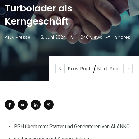
Turbolader als
Kerngeschäft
.
ATEV Presse
13. Juni 2024
1.046 Views
Shares
Prev Post
Next Post
PSH übernimmt Starter und Generatoren von ALANKO
weiter wachsen mit Kernprodukten