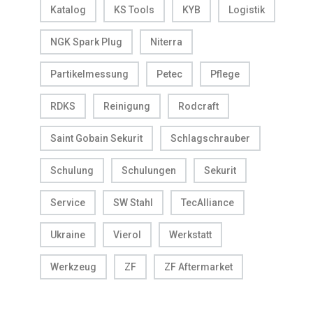
Katalog
KS Tools
KYB
Logistik
NGK Spark Plug
Niterra
Partikelmessung
Petec
Pflege
RDKS
Reinigung
Rodcraft
Saint Gobain Sekurit
Schlagschrauber
Schulung
Schulungen
Sekurit
Service
SW Stahl
TecAlliance
Ukraine
Vierol
Werkstatt
Werkzeug
ZF
ZF Aftermarket