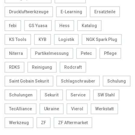
Druckluftwerkzeuge
E-Learning
Ersatzteile
febi
GS Yuasa
Hess
Katalog
KS Tools
KYB
Logistik
NGK Spark Plug
Niterra
Partikelmessung
Petec
Pflege
RDKS
Reinigung
Rodcraft
Saint Gobain Sekurit
Schlagschrauber
Schulung
Schulungen
Sekurit
Service
SW Stahl
TecAlliance
Ukraine
Vierol
Werkstatt
Werkzeug
ZF
ZF Aftermarket