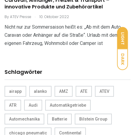
Caravan, Anhänger, Freizeit & Transport –
innovative Produkte und Zubehörartikel
.
By
ATEV Presse
10. Oktober 2022
Nicht nur zur Sommersaison heißt es: „Ab mit dem Auto,
LIGHT
Caravan oder Anhänger auf die Straße“. Urlaub mit dem
eigenen Fahrzeug, Wohnmobil oder Camper ist
DARK
Schlagwörter
airapp
alanko
AMZ
ATE
ATEV
ATR
Audi
Automatikgetriebe
Automechanika
Batterie
Bilstein Group
chicago pneumatic
Continental