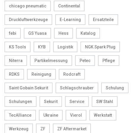
chicago pneumatic
Continental
Druckluftwerkzeuge
E-Learning
Ersatzteile
febi
GS Yuasa
Hess
Katalog
KS Tools
KYB
Logistik
NGK Spark Plug
Niterra
Partikelmessung
Petec
Pflege
RDKS
Reinigung
Rodcraft
Saint Gobain Sekurit
Schlagschrauber
Schulung
Schulungen
Sekurit
Service
SW Stahl
TecAlliance
Ukraine
Vierol
Werkstatt
Werkzeug
ZF
ZF Aftermarket