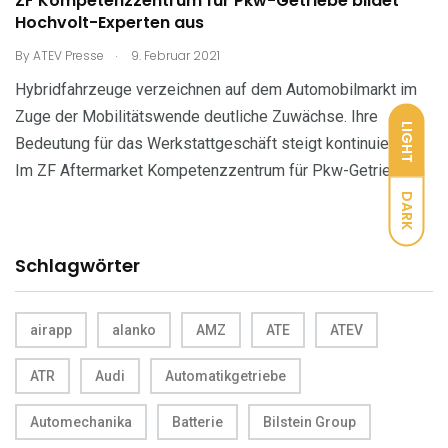
ZF Kompetenzzentrum für Pkw-Getriebe bildet
Hochvolt-Experten aus
.
By
ATEV Presse
9. Februar 2021
Hybridfahrzeuge verzeichnen auf dem Automobilmarkt im
Zuge der Mobilitätswende deutliche Zuwächse. Ihre
LIGHT
Bedeutung für das Werkstattgeschäft steigt kontinuierlich.
Im ZF Aftermarket Kompetenzzentrum für Pkw-Getriebe in
DARK
Schlagwörter
airapp
alanko
AMZ
ATE
ATEV
ATR
Audi
Automatikgetriebe
Automechanika
Batterie
Bilstein Group