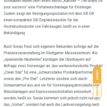
Schwaben neben dem ihrem Motto „Kärcher – The brand for
your success“ eine Portalwaschanlage für Einsteiger.
Zudem zeigt der Reinigungsspezialist mit dem SB OB
einen kompakten SB-Einplatzwäscher für die
Hochdruckwäsche von Fahrzeugen, heißt es in einer
Ankündigung.
Auch Sonax freut sich eigenem Bekunden zufolge auf die
Präsenzveranstaltung im Stuttgarter Messezentrum: Als
„spannende Neuheiten“ kündigen die Oberbayern auf
Anfrage zwei Vorreiniger an: das weiterentwickelte Produkt
„Clean Star“ für eine „schaumstarke Produktperformance“
LIGHT
sowie den „Pre Star“. Letzterer zeichne sich durch
Schaumarmut aus und sei für Vorreinigungskreisläufe von
DARK
Waschanlagen und Expresswaschstraßen entwickelt
worden, heißt es. Sonax kümmert sich jedoch nicht nur um
das „Vorher“, sondern hat auch die Lackversiegelung nach