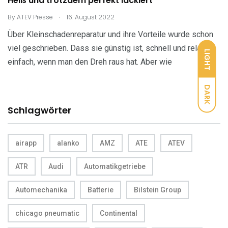
Heiß und trotzdem perfekt lackiert
.
By
ATEV Presse
16. August 2022
Über Kleinschadenreparatur und ihre Vorteile wurde schon
viel geschrieben. Dass sie günstig ist, schnell und relativ
LIGHT
einfach, wenn man den Dreh raus hat. Aber wie
DARK
Schlagwörter
airapp
alanko
AMZ
ATE
ATEV
ATR
Audi
Automatikgetriebe
Automechanika
Batterie
Bilstein Group
chicago pneumatic
Continental