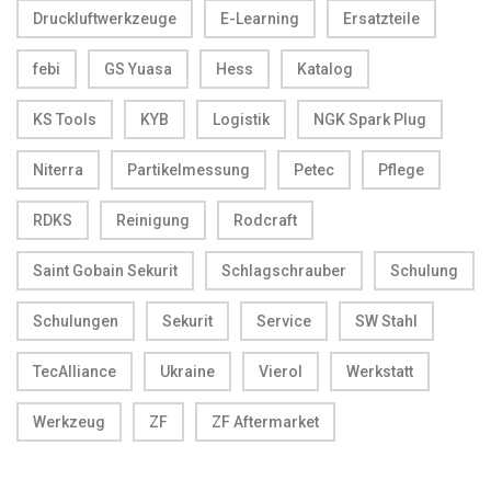
Druckluftwerkzeuge
E-Learning
Ersatzteile
febi
GS Yuasa
Hess
Katalog
KS Tools
KYB
Logistik
NGK Spark Plug
Niterra
Partikelmessung
Petec
Pflege
RDKS
Reinigung
Rodcraft
Saint Gobain Sekurit
Schlagschrauber
Schulung
Schulungen
Sekurit
Service
SW Stahl
TecAlliance
Ukraine
Vierol
Werkstatt
Werkzeug
ZF
ZF Aftermarket